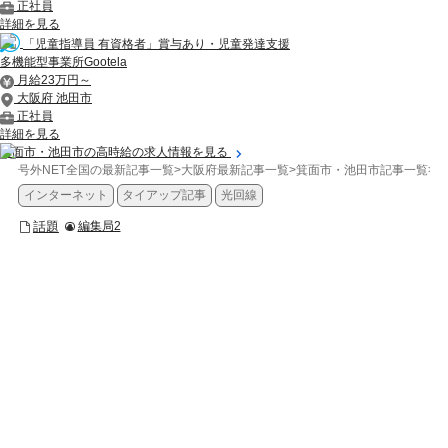
正社員
詳細を見る
「児童指導員 有資格者」賞与あり・児童発達支援
多機能型事業所Gootela
月給23万円～
大阪府 池田市
正社員
詳細を見る
箕面市・池田市の高時給の求人情報を見る
号外NET全国の最新記事一覧
>
大阪府最新記事一覧
>
箕面市・池田市記事一覧
>
話
インターネット
タイアップ記事
光回線
話題
編集局2