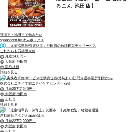
るこん 池田店】
箕面市・池田市で働きたい
sponsored by 求人ボックス
「児童指導員/有資格者」池田市の放課後等デイサービス
これからも石橋阪大前
月給24万円～
大阪府 池田市
契約社員
詳細を見る
実務者研修/サービス提供責任者/賞与あり/訪問介護事業所/日勤のみ
株式会社ニチイ学館ニチイケアセンター石橋
月給25万7,640円～
大阪府 池田市
正社員
詳細を見る
「児童指導員・保育士」箕面市・未経験歓迎、経験者優遇
運動療育スタジオspark箕面
月給22万2,000円～
大阪府 箕面市
正社員