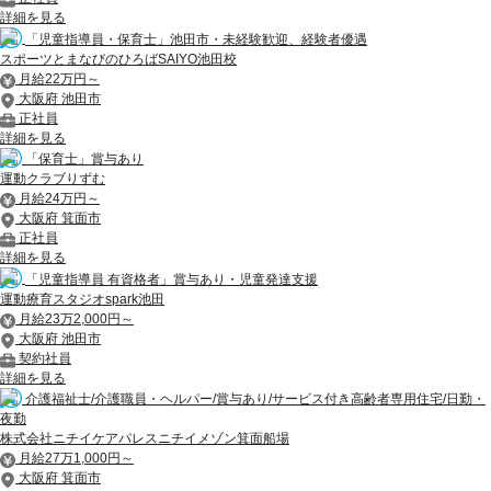
詳細を見る
「児童指導員・保育士」池田市・未経験歓迎、経験者優遇
スポーツとまなびのひろばSAIYO池田校
月給22万円～
大阪府 池田市
正社員
詳細を見る
「保育士」賞与あり
運動クラブりずむ
月給24万円～
大阪府 箕面市
正社員
詳細を見る
「児童指導員 有資格者」賞与あり・児童発達支援
運動療育スタジオspark池田
月給23万2,000円～
大阪府 池田市
契約社員
詳細を見る
介護福祉士/介護職員・ヘルパー/賞与あり/サービス付き高齢者専用住宅/日勤・
夜勤
株式会社ニチイケアパレスニチイメゾン箕面船場
月給27万1,000円～
大阪府 箕面市