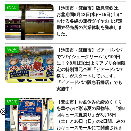
【池田市・箕面市】阪急電鉄は、
8/5(水)
お盆期間8月12日(水)〜15日(土)に
おける各線の運行ダイヤおよび定
期券発売所の営業体制を発表しま
した。
【池田市・箕面市】ビアードパパ
8/4(火)
で"パイシュークリーム"が100円
に！？8月1日(土)よりアプリ会員限
定の特別還元企画「ビアードパパ
祭り」がスタートしています。
『ビアードパパ阪急石橋店』でも
実施中！
【箕面市】お盆休みの締めくくり
8/3(月)
を華やかに彩る夏の風物詩、「第8
回キューズ夏祭り」が8月15日
（土）と16日（日）の2日間、みの
おキューズモールにて開催されま