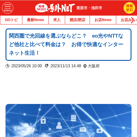
箕面市・池田市
GOトピ
最新News
求人
開店/閉店
お店News
お店みち
関西圏で光回線を選ぶならどこ？ eo光やNTTな
ど他社と比べて料金は？ お得で快適なインター
ネット生活！
2023/05/26 10:00
2023/11/13 14:48
大阪府