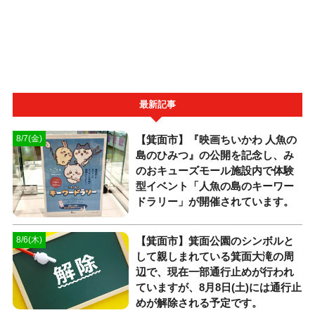
最新記事
【箕面市】『映画ちいかわ 人魚の
8/7(金)
島のひみつ』の公開を記念し、み
のおキューズモール施設内で体験
型イベント「人魚の島のキーワー
ドラリー」が開催されています。
【箕面市】箕面公園のシンボルと
8/6(木)
して親しまれている箕面大滝の周
辺で、現在一部通行止めが行われ
ていますが、8月8日(土)には通行止
めが解除される予定です。