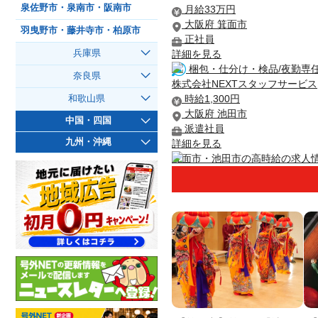
泉佐野市・泉南市・阪南市
月給33万円
大阪府 箕面市
羽曳野市・藤井寺市・柏原市
正社員
詳細を見る
兵庫県
梱包・仕分け・検品/夜勤専
奈良県
株式会社NEXTスタッフサービス
時給1,300円
和歌山県
大阪府 池田市
中国・四国
派遣社員
九州・沖縄
詳細を見る
箕面市・池田市の高時給の求人