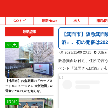
GOトピ
最新News
求人
開店/閉
最新記事
【箕面市】阪急箕面
酒』。初の開催は2023
8/8(土)
2023/11/09 23:23
大阪府
阪急箕面駅付近、住所で言
ベント『箕面さんぽ酒』が
【池田市】お盆期間の「カップヌ
ードルミュージアム 大阪池田」の
運営についてのお知らせ。
8/7(金)