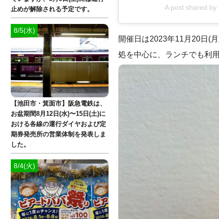
A post shared
止めが解除される予定です。
8/5(水)
開催日は2023年11月20
処を中心に、ランチでも利
【池田市・箕面市】阪急電鉄は、
お盆期間8月12日(水)〜15日(土)に
おける各線の運行ダイヤおよび定
期券発売所の営業体制を発表しま
した。
8/4(火)