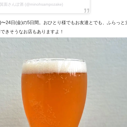
 by 箕面さんぽ酒 (@minohsampozake)
日(月)〜24日(金)の5日間。おひとり様でもお友達とでも、ふらっ
用できそうなお店もありますよ！