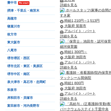
豊中市
Re-start
詳細を見る
ホールスタッフ/家事の合間
摂津・千里丘・南茨木
すき家
高槻市
時給1,210円～1,513円
大阪府 箕面市
寝屋川市
アルバイト・パート
枚方市
詳細を見る
「保育士」池田市・認可保育
東大阪市
細河保育園
八尾市
時給1,300円～
大阪府 池田市
堺市堺区・西区
アルバイト・パート
堺市北区・東区・美原区
詳細を見る
看護師・准看護師/院内保育所
堺市中区・南区
マックシール巽病院
泉大津市・高石市・忠岡町
時給1,800円
大阪府 池田市
和泉市
アルバイト・パート
岸和田市・貝塚市
詳細を見る
「高給与」/正看護師/常勤/
富田林市・河内長野市
パークウェルステイト千里中央