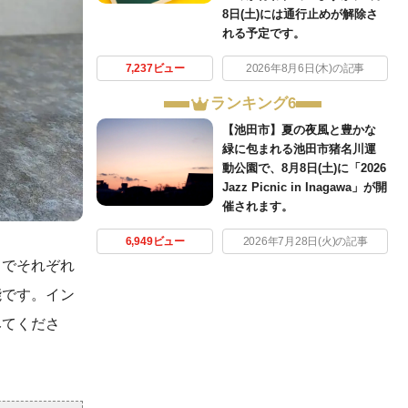
8日(土)には通行止めが解除さ
れる予定です。
7,237ビュー
2026年8月6日(木)の記事
ランキング6
【池田市】夏の夜風と豊かな
緑に包まれる池田市猪名川運
動公園で、8月8日(土)に「2026
Jazz Picnic in Inagawa」が開
催されます。
6,949ビュー
2026年7月28日(火)の記事
とでそれぞれ
能です。イン
みてくださ