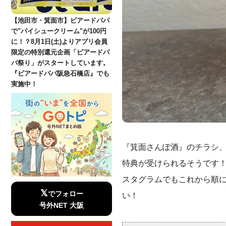
【池田市・箕面市】ビアードパパ
で"パイシュークリーム"が100円
に！？8月1日(土)よりアプリ会員
限定の特別還元企画「ビアードパ
パ祭り」がスタートしています。
『ビアードパパ阪急石橋店』でも
実施中！
『箕面さんぽ酒』のチラシ
特典が受けられるそうです
スタグラムでもこれから順
𝕏
でフォロー
い！
号外NET 大阪