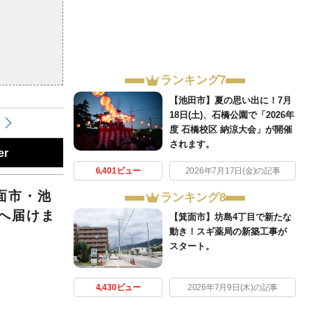
ランキング7
【池田市】夏の思い出に！7月
18日(土)、石橋公園で「2026年
度 石橋校区 納涼大会」が開催
されます。
er
6,401ビュー
2026年7月17日(金)の記事
面市・池
ランキング8
へ届けま
【箕面市】坊島4丁目で新たな
動き！スギ薬局の新築工事が
スタート。
4,430ビュー
2026年7月9日(木)の記事