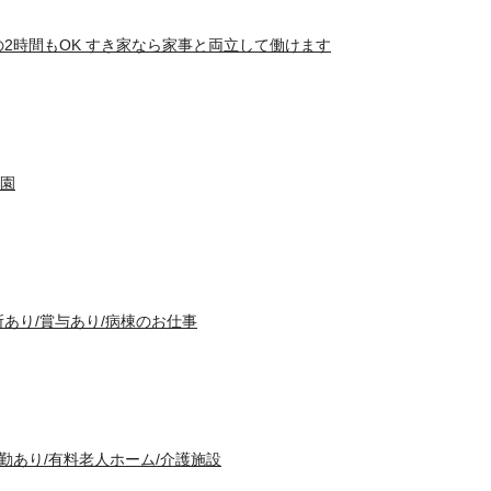
の2時間もOK すき家なら家事と両立して働けます
園
あり/賞与あり/病棟のお仕事
夜勤あり/有料老人ホーム/介護施設