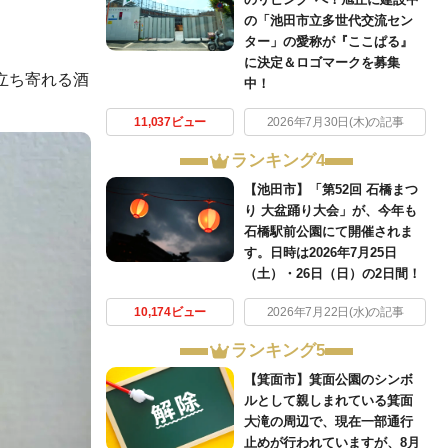
の「池田市立多世代交流セン
ター」の愛称が『ここぱる』
に決定＆ロゴマークを募集
と立ち寄れる酒
中！
11,037ビュー
2026年7月30日(木)の記事
ランキング4
【池田市】「第52回 石橋まつ
り 大盆踊り大会」が、今年も
石橋駅前公園にて開催されま
す。日時は2026年7月25日
（土）・26日（日）の2日間！
10,174ビュー
2026年7月22日(水)の記事
ランキング5
【箕面市】箕面公園のシンボ
ルとして親しまれている箕面
大滝の周辺で、現在一部通行
止めが行われていますが、8月