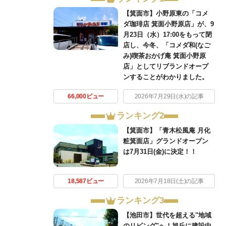
【箕面市】小野原東の「コメ
ダ珈琲店 箕面小野原店」が、9
月23日（水）17:00をもって閉
店し、今冬、「コメダ和(なご
み)喫茶おかげ庵 箕面小野原
店」としてリブランドオープ
ンすることがわかりました。
66,000ビュー
2026年7月29日(水)の記事
ランキング2
【箕面市】「青木松風庵 月化
粧箕面店」グランドオープン
は7月31日(金)に決定！！
18,587ビュー
2026年7月18日(土)の記事
ランキング3
【池田市】世代を超える"地域
のリビング"へ！旭丘に建設中