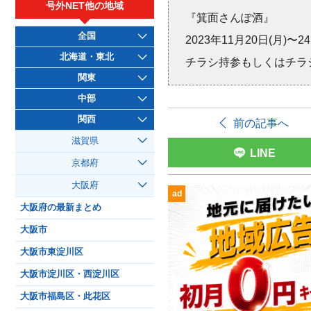
号外NET他の地域
『箕面さんぽ酒』
全国
2023年11月20日(月)〜24
北海道・東北
チラシ持参もしくはチラ
関東
中部
関西
前の記事へ
滋賀県
LINE
京都府
大阪府
ad
大阪府の最新まとめ
大阪市
大阪市東淀川区
大阪市淀川区・西淀川区
大阪市福島区・此花区