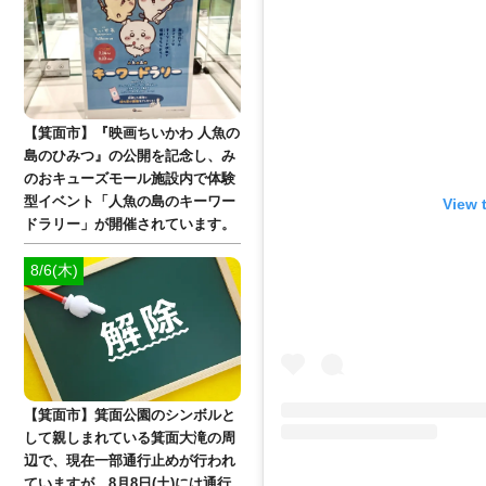
【箕面市】『映画ちいかわ 人魚の
島のひみつ』の公開を記念し、み
のおキューズモール施設内で体験
型イベント「人魚の島のキーワー
View 
ドラリー」が開催されています。
8/6(木)
【箕面市】箕面公園のシンボルと
して親しまれている箕面大滝の周
辺で、現在一部通行止めが行われ
ていますが、8月8日(土)には通行