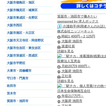
大阪市都島区・旭区
大阪市鶴見区・城東区
箕面市・池田市で働きたい
大阪市東成区・生野区
sponsored by 求人ボックス
大阪市西区
介護助手/利用者さんのお話
株式会社ニッソーネット
大阪市港区・大正区
時給1,400円～2,125円
大阪市天王寺区・阿倍野区
大阪府 池田市
派遣社員
大阪市住吉区・東住吉区
詳細を見る
大阪市浪速区・西成区
「駅チカ」准看護師/残業ほ
医療法人互恵会
大阪市平野区
月給20万9,000円～
大阪府 池田市
大東市・四條畷市
正社員
守口市・門真市
詳細を見る
「駅チカ」個人営業/その他
吹田市
日本生命保険相互会社
茨木市
年収217万円～
大阪府 池田市
箕面市・池田市
正社員