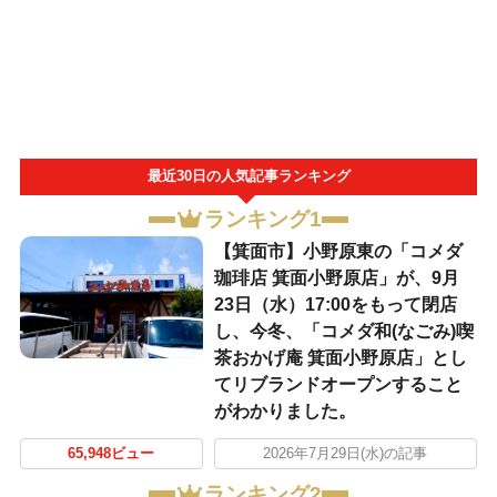
最近30日の人気記事ランキング
ランキング1
【箕面市】小野原東の「コメダ
珈琲店 箕面小野原店」が、9月
23日（水）17:00をもって閉店
し、今冬、「コメダ和(なごみ)喫
茶おかげ庵 箕面小野原店」とし
てリブランドオープンすること
がわかりました。
65,948ビュー
2026年7月29日(水)の記事
ランキング2