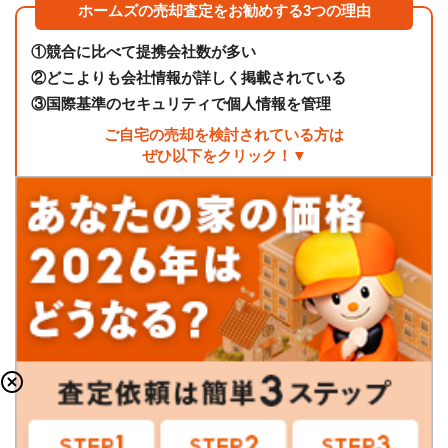
ホームズの売却査定をお勧めする3つの理由
①
競合に比べて提携会社数が多い
②
どこよりも会社情報が詳しく掲載されている
③
国際基準のセキュリティで個人情報を管理
ご自宅の売却を検討されている方は
ぜひ以下をクリック！▼