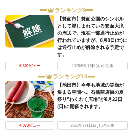
ランキング9
【箕面市】箕面公園のシンボル
として親しまれている箕面大滝
の周辺で、現在一部通行止めが
行われていますが、8月8日(土)に
は通行止めが解除される予定で
す。
6,301ビュー
2026年8月6日(木)の記事
ランキング10
【池田市】今年も地域の笑顔が
集まる空間へ。石橋商店街の夏
祭り"わくわく広場"が8月23日
(日)に開催されます。
4,073ビュー
2026年7月11日(土)の記事