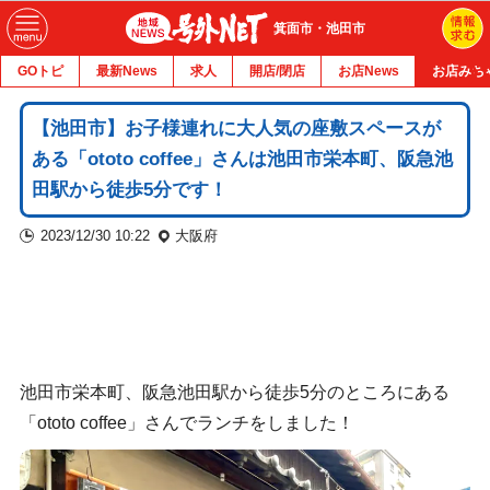
箕面市・池田市
GOトピ
最新News
求人
開店/閉店
お店News
お店みち
【池田市】お子様連れに大人気の座敷スペースが
ある「ototo coffee」さんは池田市栄本町、阪急池
田駅から徒歩5分です！
2023/12/30 10:22
大阪府
池田市栄本町、阪急池田駅から徒歩5分のところにある
「ototo coffee」さんでランチをしました！