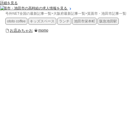
詳細を見る
箕面市・池田市の高時給の求人情報を見る
号外NET全国の最新記事一覧
>
大阪府最新記事一覧
>
箕面市・池田市記事一覧
>
お
ototo coffee
キッズスペース
ランチ
池田市栄本町
阪急池田駅
お店みちゃお
momo