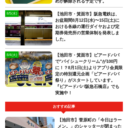
めが解除される予定です。
【池田市・箕面市】阪急電鉄は、
8/5(水)
お盆期間8月12日(水)〜15日(土)に
おける各線の運行ダイヤおよび定
期券発売所の営業体制を発表しま
した。
【池田市・箕面市】ビアードパパ
8/4(火)
で"パイシュークリーム"が100円
に！？8月1日(土)よりアプリ会員限
定の特別還元企画「ビアードパパ
祭り」がスタートしています。
『ビアードパパ阪急石橋店』でも
実施中！
おすすめ記事
【池田市】菅原町の「今日はラー
メン。」のシャッターが閉まった