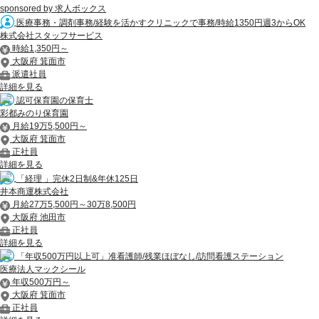
sponsored by 求人ボックス
医療事務・調剤事務/経験を活かすクリニックで事務/時給1350円週3からOK
株式会社スタッフサービス
時給1,350円～
大阪府 箕面市
派遣社員
詳細を見る
認可保育園の保育士
彩都みのり保育園
月給19万5,500円～
大阪府 箕面市
正社員
詳細を見る
「経理 」完休2日制&年休125日
井本商運株式会社
月給27万5,500円～30万8,500円
大阪府 池田市
正社員
詳細を見る
「年収500万円以上可」准看護師/残業ほぼなし/訪問看護ステーション
医療法人マックシール
年収500万円～
大阪府 箕面市
正社員