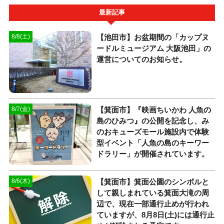
最新記事
【池田市】お盆期間の「カップヌ
8/8(土)
ードルミュージアム 大阪池田」の
運営についてのお知らせ。
【箕面市】『映画ちいかわ 人魚の
8/7(金)
島のひみつ』の公開を記念し、み
のおキューズモール施設内で体験
型イベント「人魚の島のキーワー
ドラリー」が開催されています。
【箕面市】箕面公園のシンボルと
8/6(木)
して親しまれている箕面大滝の周
辺で、現在一部通行止めが行われ
ていますが、8月8日(土)には通行止