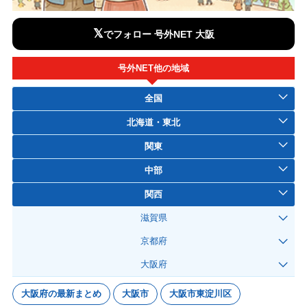
𝕏
でフォロー 号外NET 大阪
号外NET他の地域
全国
北海道・東北
関東
中部
関西
滋賀県
京都府
大阪府
大阪府の最新まとめ
大阪市
大阪市東淀川区