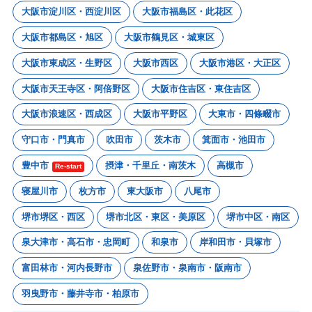
大阪市淀川区・西淀川区
大阪市福島区・此花区
大阪市都島区・旭区
大阪市鶴見区・城東区
大阪市東成区・生野区
大阪市西区
大阪市港区・大正区
大阪市天王寺区・阿倍野区
大阪市住吉区・東住吉区
大阪市浪速区・西成区
大阪市平野区
大東市・四條畷市
守口市・門真市
吹田市
茨木市
箕面市・池田市
豊中市
摂津・千里丘・南茨木
高槻市
Re-start
寝屋川市
枚方市
東大阪市
八尾市
堺市堺区・西区
堺市北区・東区・美原区
堺市中区・南区
泉大津市・高石市・忠岡町
和泉市
岸和田市・貝塚市
富田林市・河内長野市
泉佐野市・泉南市・阪南市
羽曳野市・藤井寺市・柏原市