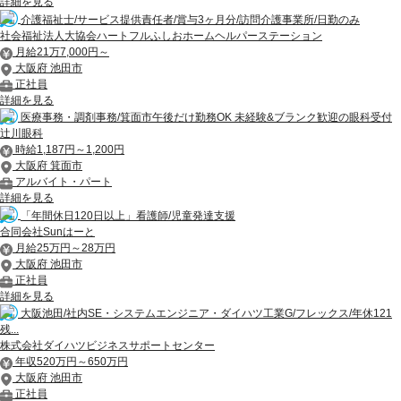
詳細を見る
介護福祉士/サービス提供責任者/賞与3ヶ月分/訪問介護事業所/日勤のみ
社会福祉法人大協会ハートフルふしおホームヘルパーステーション
月給21万7,000円～
大阪府 池田市
正社員
詳細を見る
医療事務・調剤事務/箕面市午後だけ勤務OK 未経験&ブランク歓迎の眼科受付
辻川眼科
時給1,187円～1,200円
大阪府 箕面市
アルバイト・パート
詳細を見る
「年間休日120日以上」看護師/児童発達支援
合同会社Sunはーと
月給25万円～28万円
大阪府 池田市
正社員
詳細を見る
大阪池田/社内SE・システムエンジニア・ダイハツ工業G/フレックス/年休121
残...
株式会社ダイハツビジネスサポートセンター
年収520万円～650万円
大阪府 池田市
正社員