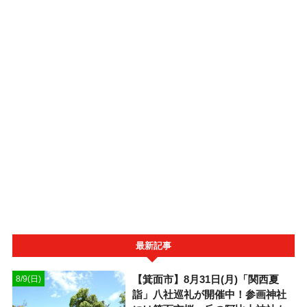
最新記事
【箕面市】8月31日(月)「関西夏
8/9(日)
詣」八社巡礼が開催中！参画神社