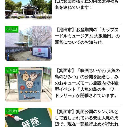
には箕面市桜ヶ丘の阿比太神社も
名を連ねています！
【池田市】お盆期間の「カップヌ
8/8(土)
ードルミュージアム 大阪池田」の
運営についてのお知らせ。
【箕面市】『映画ちいかわ 人魚の
8/7(金)
島のひみつ』の公開を記念し、み
のおキューズモール施設内で体験
型イベント「人魚の島のキーワー
ドラリー」が開催されています。
【箕面市】箕面公園のシンボルと
8/6(木)
して親しまれている箕面大滝の周
辺で、現在一部通行止めが行われ