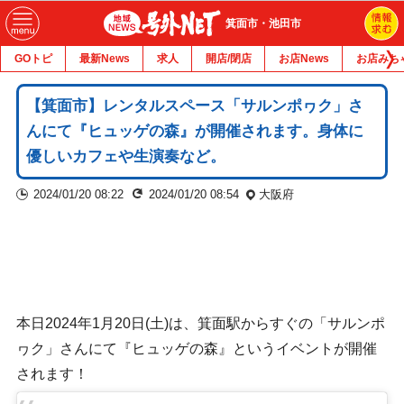
箕面市・池田市
GOトピ
最新News
求人
開店/閉店
お店News
お店みち
【箕面市】レンタルスペース「サルンポヮク」さ
んにて『ヒュッゲの森』が開催されます。身体に
優しいカフェや生演奏など。
2024/01/20 08:22
2024/01/20 08:54
大阪府
本日2024年1月20日(土)は、箕面駅からすぐの「サルンポ
ヮク」さんにて『ヒュッゲの森』というイベントが開催
されます！