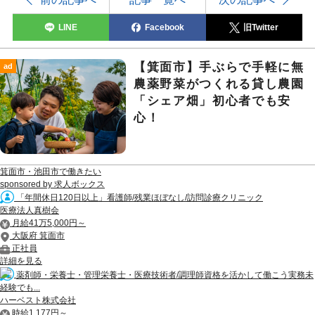
LINE
Facebook
旧Twitter
【箕面市】手ぶらで手軽に無
ad
農薬野菜がつくれる貸し農園
「シェア畑」初心者でも安
心！
箕面市・池田市で働きたい
sponsored by 求人ボックス
「年間休日120日以上」看護師/残業ほぼなし/訪問診療クリニック
医療法人真樹会
月給41万5,000円～
大阪府 箕面市
正社員
詳細を見る
薬剤師・栄養士・管理栄養士・医療技術者/調理師資格を活かして働こう実務未
経験でも...
ハーベスト株式会社
時給1,177円～