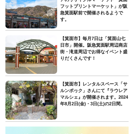
フットプリントマーケット」が阪
急箕面駅前で開催されるようで
す。
【箕面市】毎月7日は「箕面山七
日市」開催。阪急箕面駅周辺商店
街・滝道周辺でお得なイベント盛
りだくさんです！
【箕面市】レンタルスペース「サ
ルンポヮク」さんにて『ラウレア
マルシェ』が開催されます。2024
年8月2日(金)・3日(土)の2日間。