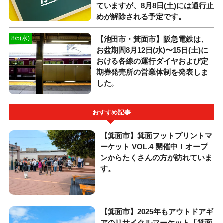
ていますが、8月8日(土)には通行止
めが解除される予定です。
【池田市・箕面市】阪急電鉄は、
8/5(水)
お盆期間8月12日(水)〜15日(土)に
おける各線の運行ダイヤおよび定
期券発売所の営業体制を発表しま
した。
おすすめ記事
【箕面市】箕面フットプリントマ
ーケット VOL.4 開催中！オープ
ンからたくさんの方が訪れていま
す。
【箕面市】2025年もアウトドアギ
アのリサイクルマーケット「箕面