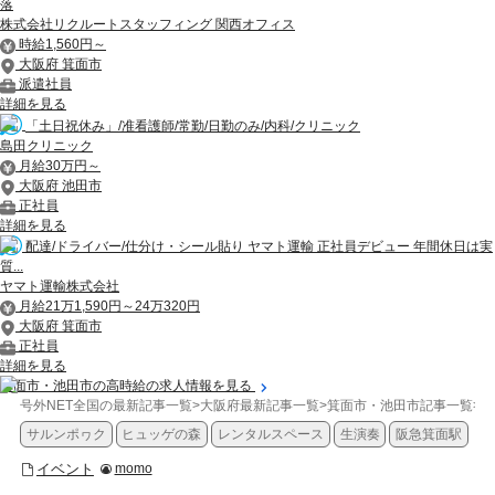
落
株式会社リクルートスタッフィング 関西オフィス
時給1,560円～
大阪府 箕面市
派遣社員
詳細を見る
「土日祝休み」/准看護師/常勤/日勤のみ/内科/クリニック
島田クリニック
月給30万円～
大阪府 池田市
正社員
詳細を見る
配達/ドライバー/仕分け・シール貼り ヤマト運輸 正社員デビュー 年間休日は実
質...
ヤマト運輸株式会社
月給21万1,590円～24万320円
大阪府 箕面市
正社員
詳細を見る
箕面市・池田市の高時給の求人情報を見る
号外NET全国の最新記事一覧
>
大阪府最新記事一覧
>
箕面市・池田市記事一覧
>
イ
サルンポヮク
ヒュッゲの森
レンタルスペース
生演奏
阪急箕面駅
イベント
momo