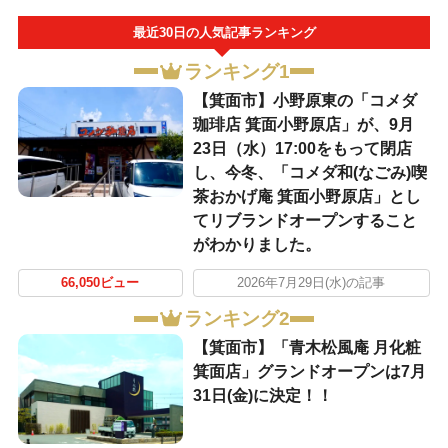
最近30日の人気記事ランキング
ランキング1
【箕面市】小野原東の「コメダ
珈琲店 箕面小野原店」が、9月
23日（水）17:00をもって閉店
し、今冬、「コメダ和(なごみ)喫
茶おかげ庵 箕面小野原店」とし
てリブランドオープンすること
がわかりました。
66,050ビュー
2026年7月29日(水)の記事
ランキング2
【箕面市】「青木松風庵 月化粧
箕面店」グランドオープンは7月
31日(金)に決定！！