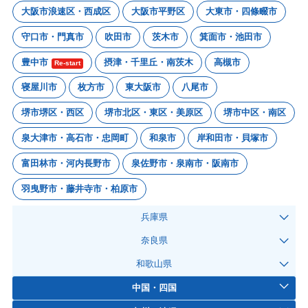
大阪市浪速区・西成区
大阪市平野区
大東市・四條畷市
守口市・門真市
吹田市
茨木市
箕面市・池田市
豊中市
摂津・千里丘・南茨木
高槻市
Re-start
寝屋川市
枚方市
東大阪市
八尾市
堺市堺区・西区
堺市北区・東区・美原区
堺市中区・南区
泉大津市・高石市・忠岡町
和泉市
岸和田市・貝塚市
富田林市・河内長野市
泉佐野市・泉南市・阪南市
羽曳野市・藤井寺市・柏原市
兵庫県
奈良県
和歌山県
中国・四国