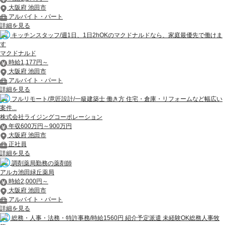
大阪府 池田市
アルバイト・パート
詳細を見る
キッチンスタッフ/週1日、1日2hOKのマクドナルドなら、家庭最優先で働けま
す
マクドナルド
時給1,177円～
大阪府 池田市
アルバイト・パート
詳細を見る
フルリモート/意匠設計/一級建築士 働き方 住宅・倉庫・リフォームなど幅広い
案件...
株式会社ライジングコーポレーション
年収600万円～900万円
大阪府 池田市
正社員
詳細を見る
調剤薬局勤務の薬剤師
アルカ池田緑丘薬局
時給2,000円～
大阪府 池田市
アルバイト・パート
詳細を見る
総務・人事・法務・特許事務/時給1560円 紹介予定派遣 未経験OK総務人事牧