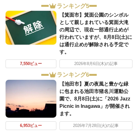
ランキング5
【箕面市】箕面公園のシンボル
として親しまれている箕面大滝
の周辺で、現在一部通行止めが
行われていますが、8月8日(土)に
は通行止めが解除される予定で
す。
7,550ビュー
2026年8月6日(木)の記事
ランキング6
【池田市】夏の夜風と豊かな緑
に包まれる池田市猪名川運動公
園で、8月8日(土)に「2026 Jazz
Picnic in Inagawa」が開催され
ます。
6,953ビュー
2026年7月28日(火)の記事