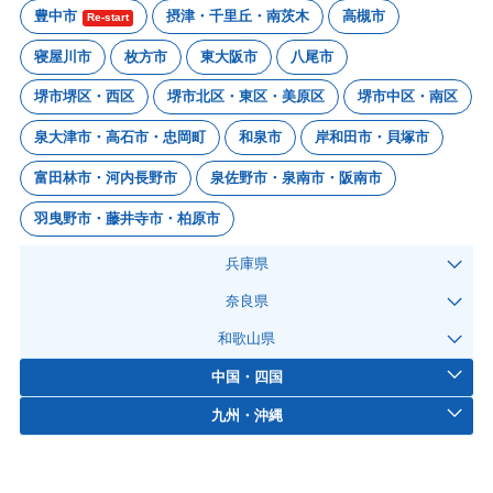
豊中市
摂津・千里丘・南茨木
高槻市
Re-start
寝屋川市
枚方市
東大阪市
八尾市
堺市堺区・西区
堺市北区・東区・美原区
堺市中区・南区
泉大津市・高石市・忠岡町
和泉市
岸和田市・貝塚市
富田林市・河内長野市
泉佐野市・泉南市・阪南市
羽曳野市・藤井寺市・柏原市
兵庫県
奈良県
和歌山県
中国・四国
九州・沖縄