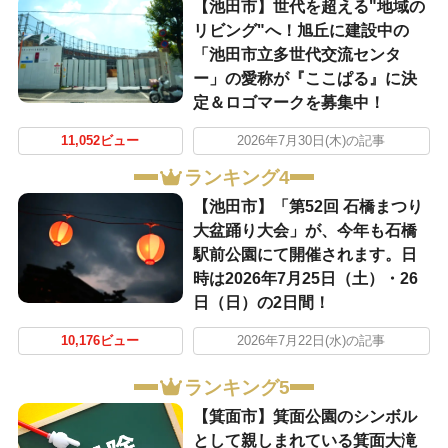
【池田市】世代を超える"地域の
リビング"へ！旭丘に建設中の
「池田市立多世代交流センタ
ー」の愛称が『ここぱる』に決
定＆ロゴマークを募集中！
11,052ビュー
2026年7月30日(木)の記事
ランキング4
【池田市】「第52回 石橋まつり
大盆踊り大会」が、今年も石橋
駅前公園にて開催されます。日
時は2026年7月25日（土）・26
日（日）の2日間！
10,176ビュー
2026年7月22日(水)の記事
ランキング5
【箕面市】箕面公園のシンボル
として親しまれている箕面大滝