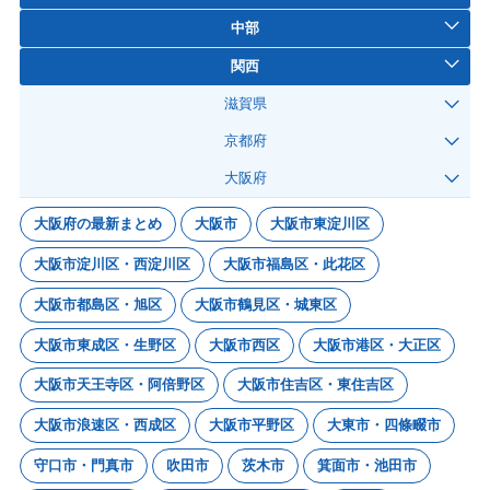
中部
関西
滋賀県
京都府
大阪府
大阪府の最新まとめ
大阪市
大阪市東淀川区
大阪市淀川区・西淀川区
大阪市福島区・此花区
大阪市都島区・旭区
大阪市鶴見区・城東区
大阪市東成区・生野区
大阪市西区
大阪市港区・大正区
大阪市天王寺区・阿倍野区
大阪市住吉区・東住吉区
大阪市浪速区・西成区
大阪市平野区
大東市・四條畷市
守口市・門真市
吹田市
茨木市
箕面市・池田市