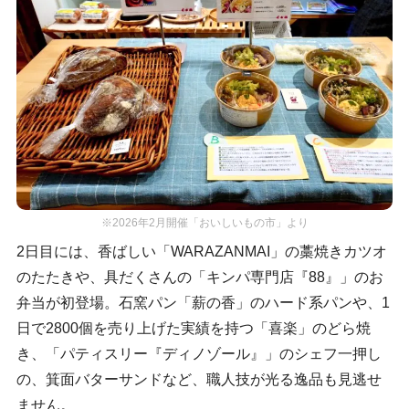
※2026年2月開催「おいしいもの市」より
2日目には、香ばしい「WARAZANMAI」の藁焼きカツオ
のたたきや、具だくさんの「キンパ専門店『88』」のお
弁当が初登場。石窯パン「薪の香」のハード系パンや、1
日で2800個を売り上げた実績を持つ「喜楽」のどら焼
き、「パティスリー『ディノゾール』」のシェフ一押し
の、箕面バターサンドなど、職人技が光る逸品も見逃せ
ません。