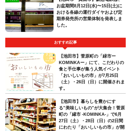
お盆期間8月12日(水)〜15日(土)に
おける各線の運行ダイヤおよび定
期券発売所の営業体制を発表しま
した。
おすすめ記事
【池田市】菅原町の「緑市ー
KOMINKAー」にて、こだわりの
食と手仕事が集う人気イベント
「おいしいもの市」が7月25日
（土）・26日（日）に開催されま
す。
【池田市】暮らしを豊かにす
る”美味しいもの”が大集合！菅原
町の「縁市 -KOMINKA-」で6月
27日（土）・28日（日）の2日間
にわたり「おいしいもの市」が開