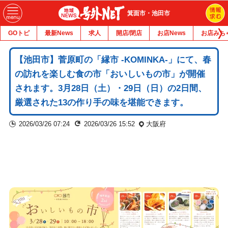
箕面市・池田市
GOトピ
最新News
求人
開店/閉店
お店News
お店みち
【池田市】菅原町の「縁市 -KOMINKA-」にて、春
の訪れを楽しむ食の市「おいしいもの市」が開催
されます。3月28日（土）・29日（日）の2日間、
厳選された13の作り手の味を堪能できます。
2026/03/26 07:24
2026/03/26 15:52
大阪府