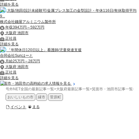
詳細を見る
大阪/池田/設計未経験可/金属プレス加工の金型設計・年休116日/有休取得平均
9...
株式会社錢屋アルミニウム製作所
年収394万円～592万円
大阪府 池田市
正社員
詳細を見る
「年間休日120日以上」看護師/児童発達支援
合同会社Sunはーと
月給25万円～28万円
大阪府 池田市
正社員
詳細を見る
箕面市・池田市の高時給の求人情報を見る
号外NET全国の最新記事一覧
>
大阪府最新記事一覧
>
箕面市・池田市記事一覧
>
イ
おいしいもの市
縁市
菅原町
イベント
まる