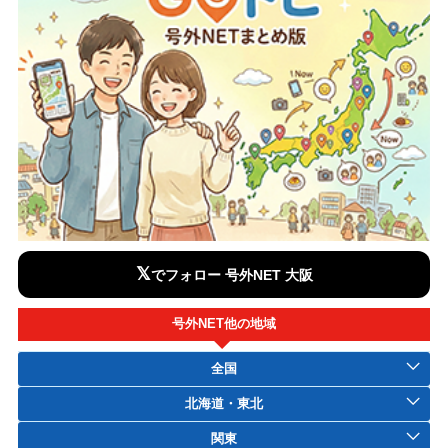
𝕏
でフォロー 号外NET 大阪
号外NET他の地域
全国
北海道・東北
関東