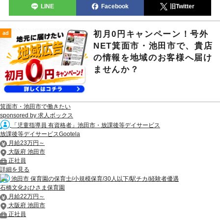
LINE
Facebook
旧Twitter
初月0円キャンペーン！号外
ad
NET箕面市・池田市で、貴店
の情報を地域のお客様へ届け
ませんか？
箕面市・池田市で働きたい
sponsored by 求人ボックス
「児童指導員 有資格者」池田市・放課後等デイサービス
放課後等デイサービスGootela
月給23万円～
大阪府 池田市
正社員
詳細を見る
池田市 保育園の保育士/小規模保育/30人以下/駅チカ/経験者優遇
石橋文化おひさま保育園
月給22万円～
大阪府 池田市
正社員