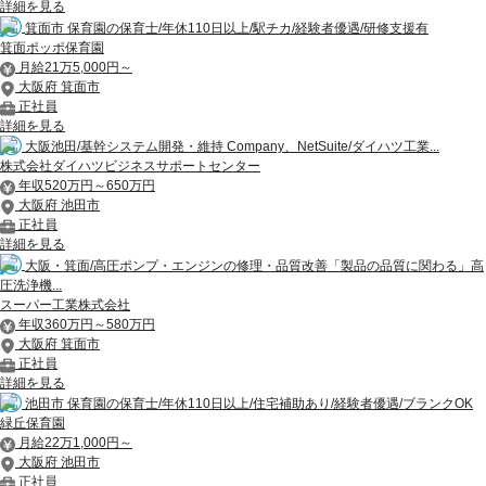
詳細を見る
箕面市 保育園の保育士/年休110日以上/駅チカ/経験者優遇/研修支援有
箕面ポッポ保育園
月給21万5,000円～
大阪府 箕面市
正社員
詳細を見る
大阪池田/基幹システム開発・維持 Company、NetSuite/ダイハツ工業...
株式会社ダイハツビジネスサポートセンター
年収520万円～650万円
大阪府 池田市
正社員
詳細を見る
大阪・箕面/高圧ポンプ・エンジンの修理・品質改善「製品の品質に関わる」高
圧洗浄機...
スーパー工業株式会社
年収360万円～580万円
大阪府 箕面市
正社員
詳細を見る
池田市 保育園の保育士/年休110日以上/住宅補助あり/経験者優遇/ブランクOK
緑丘保育園
月給22万1,000円～
大阪府 池田市
正社員