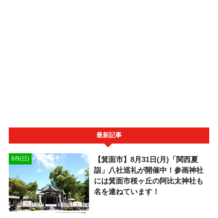
最新記事
【箕面市】8月31日(月)「関西夏
8/9(日)
詣」八社巡礼が開催中！参画神社
には箕面市桜ヶ丘の阿比太神社も
名を連ねています！