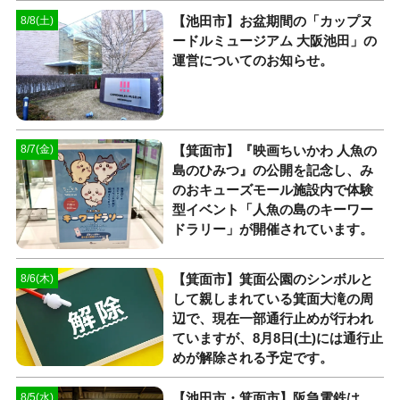
【池田市】お盆期間の「カップヌ
8/8(土)
ードルミュージアム 大阪池田」の
運営についてのお知らせ。
【箕面市】『映画ちいかわ 人魚の
8/7(金)
島のひみつ』の公開を記念し、み
のおキューズモール施設内で体験
型イベント「人魚の島のキーワー
ドラリー」が開催されています。
【箕面市】箕面公園のシンボルと
8/6(木)
して親しまれている箕面大滝の周
辺で、現在一部通行止めが行われ
ていますが、8月8日(土)には通行止
めが解除される予定です。
【池田市・箕面市】阪急電鉄は、
8/5(水)