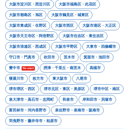
大阪市淀川区・西淀川区
大阪市福島区・此花区
大阪市都島区・旭区
大阪市鶴見区・城東区
大阪市東成区・生野区
大阪市西区
大阪市港区・大正区
大阪市天王寺区・阿倍野区
大阪市住吉区・東住吉区
大阪市浪速区・西成区
大阪市平野区
大東市・四條畷市
守口市・門真市
吹田市
茨木市
箕面市・池田市
豊中市
摂津・千里丘・南茨木
高槻市
Re-start
寝屋川市
枚方市
東大阪市
八尾市
堺市堺区・西区
堺市北区・東区・美原区
堺市中区・南区
泉大津市・高石市・忠岡町
和泉市
岸和田市・貝塚市
富田林市・河内長野市
泉佐野市・泉南市・阪南市
羽曳野市・藤井寺市・柏原市