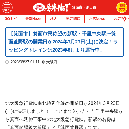
箕面市・池田市
GOトピ
最新News
求人
開店/閉店
お店News
お店みち
【箕面市】箕面市民待望の新駅・千里中央駅〜箕
面萱野駅の開業日が2024年3月23日(土)に決定！ラ
ッピングトレインは2023年8月より運行中。
2023/08/27 01:11
大阪府
北大阪急行電鉄南北線延伸線の開業日が2024年3月23日
(土)に決定しました！ これまで終点だった千里中央駅か
ら箕面へ延伸工事中の北大阪急行電鉄。新駅の名称は
「箕面船場阪大前駅」と「箕面萱野駅」です。