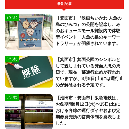
最新記事
【箕面市】『映画ちいかわ 人魚の
8/7(金)
島のひみつ』の公開を記念し、み
のおキューズモール施設内で体験
型イベント「人魚の島のキーワー
ドラリー」が開催されています。
【箕面市】箕面公園のシンボルと
8/6(木)
して親しまれている箕面大滝の周
辺で、現在一部通行止めが行われ
ていますが、8月8日(土)には通行止
めが解除される予定です。
【池田市・箕面市】阪急電鉄は、
8/5(水)
お盆期間8月12日(水)〜15日(土)に
おける各線の運行ダイヤおよび定
期券発売所の営業体制を発表しま
した。