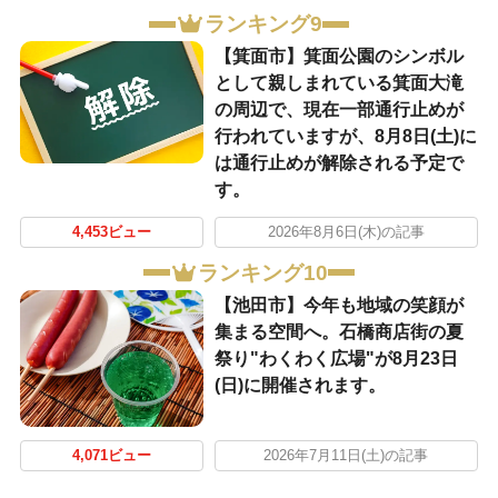
ランキング9
【箕面市】箕面公園のシンボル
として親しまれている箕面大滝
の周辺で、現在一部通行止めが
行われていますが、8月8日(土)に
は通行止めが解除される予定で
す。
4,453ビュー
2026年8月6日(木)の記事
ランキング10
【池田市】今年も地域の笑顔が
集まる空間へ。石橋商店街の夏
祭り"わくわく広場"が8月23日
(日)に開催されます。
4,071ビュー
2026年7月11日(土)の記事