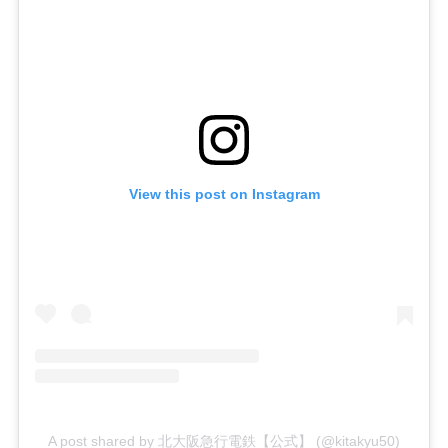
View this post on Instagram
A post shared by 北大阪急行電鉄【公式】 (@kitakyu50)