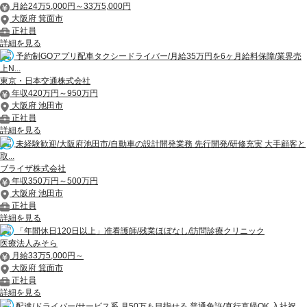
月給24万5,000円～33万5,000円
大阪府 箕面市
正社員
詳細を見る
予約制GOアプリ配車タクシードライバー/月給35万円を6ヶ月給料保障/業界売
上N...
東京・日本交通株式会社
年収420万円～950万円
大阪府 池田市
正社員
詳細を見る
未経験歓迎/大阪府池田市/自動車の設計開発業務 先行開発/研修充実 大手顧客と
取...
ブライザ株式会社
年収350万円～500万円
大阪府 池田市
正社員
詳細を見る
「年間休日120日以上」准看護師/残業ほぼなし/訪問診療クリニック
医療法人みそら
月給33万5,000円～
大阪府 箕面市
正社員
詳細を見る
配達/ドライバー/サービス系 月50万も目指せる 普通免許/直行直帰OK 入社祝...