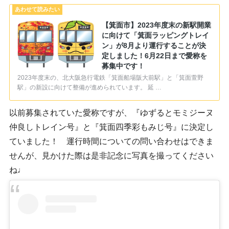
【箕面市】2023年度末の新駅開業
に向けて「箕面ラッピングトレイ
ン」が8月より運行することが決
定しました！6月22日まで愛称を
募集中です！
2023年度末の、北大阪急行電鉄「箕面船場阪大前駅」と「箕面萱野
駅」の新設に向けて整備が進められています。 延 …
以前募集されていた愛称ですが、『ゆずるとモミジーヌ
仲良しトレイン号』と『箕面四季彩もみじ号』に決定し
ていました！ 運行時間についての問い合わせはできま
せんが、見かけた際は是非記念に写真を撮ってください
ね♩