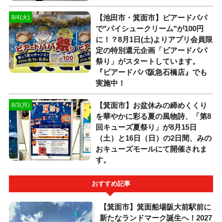
【池田市・箕面市】ビアードパパ
8/4(火)
で"パイシュークリーム"が100円
に！？8月1日(土)よりアプリ会員限
定の特別還元企画「ビアードパパ
祭り」がスタートしています。
『ビアードパパ阪急石橋店』でも
実施中！
【箕面市】お盆休みの締めくくり
8/3(月)
を華やかに彩る夏の風物詩、「第8
回キューズ夏祭り」が8月15日
（土）と16日（日）の2日間、みの
おキューズモールにて開催されま
す。
おすすめ記事
【箕面市】箕面船場阪大前駅前に
新たなランドマーク誕生へ！2027