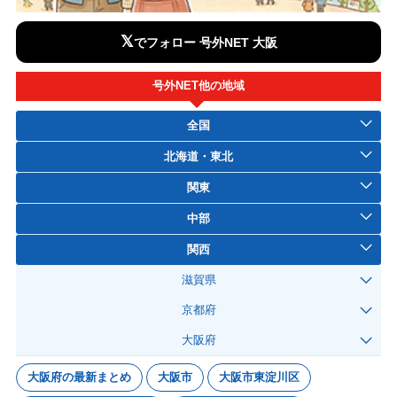
𝕏
でフォロー 号外NET 大阪
号外NET他の地域
全国
北海道・東北
関東
中部
関西
滋賀県
京都府
大阪府
大阪府の最新まとめ
大阪市
大阪市東淀川区