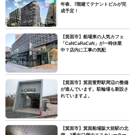
年春、7階建てテナントビルが完
成予定！
【箕面市】船場東の人気カフェ
「CaNCaRaCaN」が一時休業
中？店内に工事の気配
【箕面市】箕面萱野駅周辺の整備
が進んでいます。駐輪場も新設さ
れていますよ。
【箕面市】箕面船場阪大前駅の北
側、2番出口側のエスカレーター