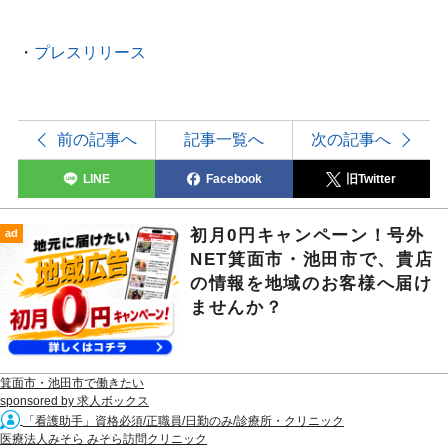
・
プレスリリース
前の記事へ
記事一覧へ
次の記事へ
LINE
Facebook
旧Twitter
初月0円キャンペーン！号外
ad
NET箕面市・池田市で、貴店
の情報を地域のお客様へ届け
ませんか？
箕面市・池田市で働きたい
sponsored by 求人ボックス
「看護助手」資格必須/正職員/日勤のみ/診療所・クリニック
医療法人みそら みそら訪問クリニック