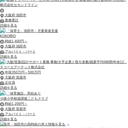
株式会社セカンドライン
大阪府 池田市
業務委託
詳細を見る
「保育士」池田市・児童発達支援
KOKOIRO
時給1,400円～
大阪府 池田市
アルバイト・パート
詳細を見る
大阪/箕面/設計サポート業務 事務/大手企業と取引多数/残業平均5時間/年休12...
チコーエアーテック株式会社
年収350万円～500万円
大阪府 箕面市
正社員
詳細を見る
「保育施設」昇給あり
少路小学校放課後こどもクラブ
時給1,200円～
大阪府 箕面市
アルバイト・パート
詳細を見る
箕面市・池田市の高時給の求人情報を見る