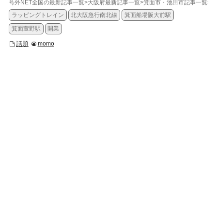
号外NET全国の最新記事一覧
>
大阪府最新記事一覧
>
箕面市・池田市記事一覧
>
話
ラッピングトレイン
北大阪急行南北線
箕面船場阪大前駅
箕面萱野駅
開業
話題
momo