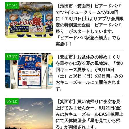
【池田市・箕面市】ビアードパパ
8/4(火)
で"パイシュークリーム"が100円
に！？8月1日(土)よりアプリ会員限
定の特別還元企画「ビアードパパ
祭り」がスタートしています。
『ビアードパパ阪急石橋店』でも
実施中！
【箕面市】お盆休みの締めくくり
8/3(月)
を華やかに彩る夏の風物詩、「第8
回キューズ夏祭り」が8月15日
（土）と16日（日）の2日間、みの
おキューズモールにて開催されま
す。
【箕面市】買い物帰りに夜空を見
8/2(日)
上げてみませんかー。8月21日(金)
みのおキューズモールEAST棟屋上
にて天体観望会「星を見てから帰
ろ」が開催されます。