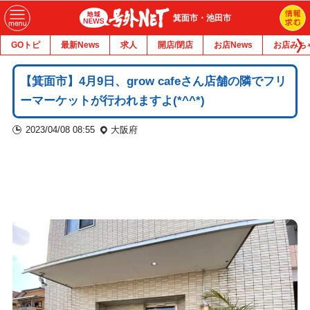
箕面市・池田市
GOトピ
最新News
求人
開店/閉店
お店News
お店みち
【箕面市】4月9日、grow cafeさん店舗の隣でフリ
ーマーケットが行われますよ(*^^*)
2023/04/08 08:55
大阪府