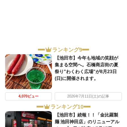
ランキング9
【池田市】今年も地域の笑顔が
集まる空間へ。石橋商店街の夏
祭り"わくわく広場"が8月23日
(日)に開催されます。
4,070ビュー
2026年7月11日(土)の記事
ランキング10
【池田市】続報！！「金比羅製
麺 池田神田店」のリニューアル