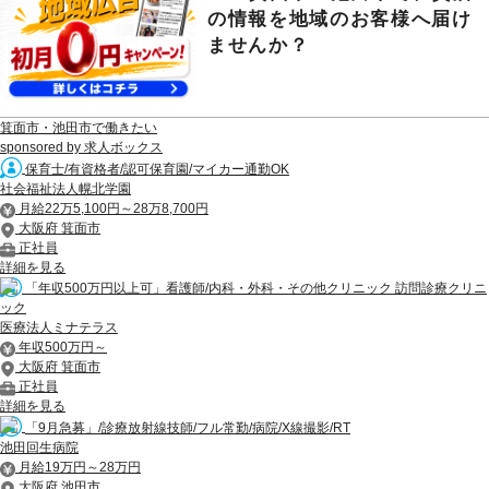
の情報を地域のお客様へ届け
ませんか？
箕面市・池田市で働きたい
sponsored by 求人ボックス
保育士/有資格者/認可保育園/マイカー通勤OK
社会福祉法人幌北学園
月給22万5,100円～28万8,700円
大阪府 箕面市
正社員
詳細を見る
「年収500万円以上可」看護師/内科・外科・その他クリニック 訪問診療クリニ
ック
医療法人ミナテラス
年収500万円～
大阪府 箕面市
正社員
詳細を見る
「9月急募」/診療放射線技師/フル常勤/病院/X線撮影/RT
池田回生病院
月給19万円～28万円
大阪府 池田市