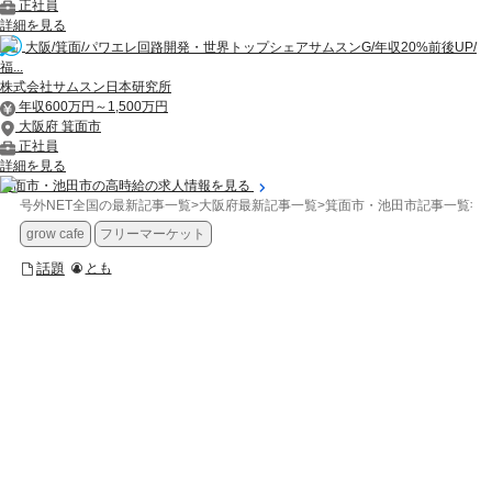
正社員
詳細を見る
大阪/箕面/パワエレ回路開発・世界トップシェアサムスンG/年収20%前後UP/
福...
株式会社サムスン日本研究所
年収600万円～1,500万円
大阪府 箕面市
正社員
詳細を見る
箕面市・池田市の高時給の求人情報を見る
号外NET全国の最新記事一覧
>
大阪府最新記事一覧
>
箕面市・池田市記事一覧
>
話
grow cafe
フリーマーケット
話題
とも