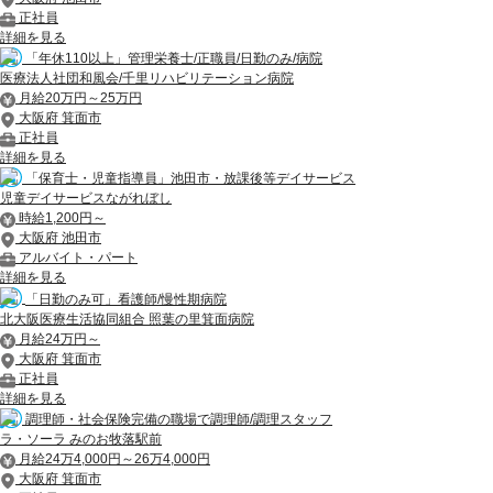
正社員
詳細を見る
「年休110以上」管理栄養士/正職員/日勤のみ/病院
医療法人社団和風会/千里リハビリテーション病院
月給20万円～25万円
大阪府 箕面市
正社員
詳細を見る
「保育士・児童指導員」池田市・放課後等デイサービス
児童デイサービスながれぼし
時給1,200円～
大阪府 池田市
アルバイト・パート
詳細を見る
「日勤のみ可」看護師/慢性期病院
北大阪医療生活協同組合 照葉の里箕面病院
月給24万円～
大阪府 箕面市
正社員
詳細を見る
調理師・社会保険完備の職場で調理師/調理スタッフ
ラ・ソーラ みのお牧落駅前
月給24万4,000円～26万4,000円
大阪府 箕面市