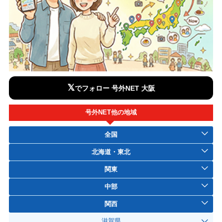
𝕏
でフォロー 号外NET 大阪
号外NET他の地域
全国
北海道・東北
関東
中部
関西
滋賀県