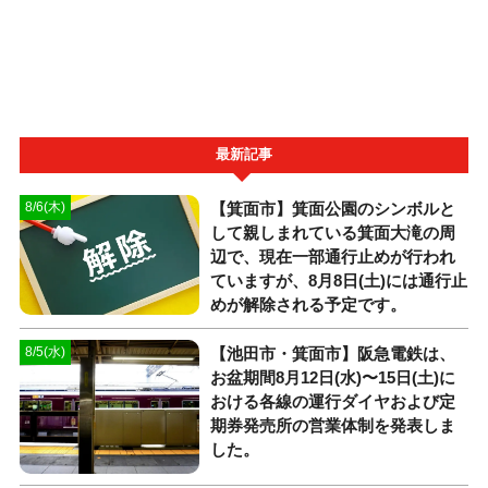
最新記事
【箕面市】箕面公園のシンボルと
8/6(木)
して親しまれている箕面大滝の周
辺で、現在一部通行止めが行われ
ていますが、8月8日(土)には通行止
めが解除される予定です。
【池田市・箕面市】阪急電鉄は、
8/5(水)
お盆期間8月12日(水)〜15日(土)に
おける各線の運行ダイヤおよび定
期券発売所の営業体制を発表しま
した。