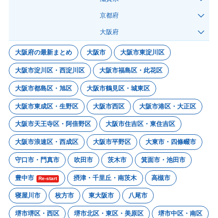
京都府
大阪府
大阪府の最新まとめ
大阪市
大阪市東淀川区
大阪市淀川区・西淀川区
大阪市福島区・此花区
大阪市都島区・旭区
大阪市鶴見区・城東区
大阪市東成区・生野区
大阪市西区
大阪市港区・大正区
大阪市天王寺区・阿倍野区
大阪市住吉区・東住吉区
大阪市浪速区・西成区
大阪市平野区
大東市・四條畷市
守口市・門真市
吹田市
茨木市
箕面市・池田市
豊中市
摂津・千里丘・南茨木
高槻市
Re-start
寝屋川市
枚方市
東大阪市
八尾市
堺市堺区・西区
堺市北区・東区・美原区
堺市中区・南区